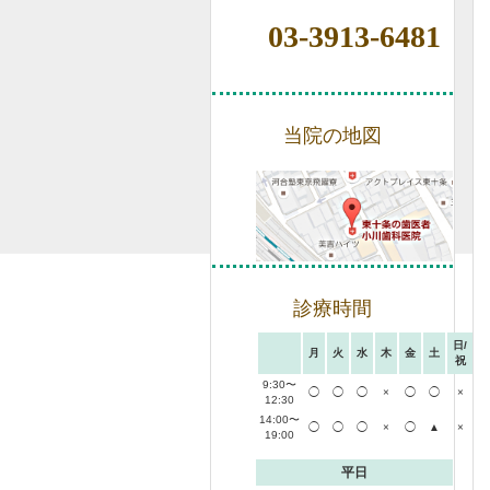
03-3913-6481
当院の地図
診療時間
日/
月
火
水
木
金
土
祝
9:30〜
◯
◯
◯
×
◯
◯
×
12:30
14:00〜
◯
◯
◯
×
◯
▲
×
19:00
平日